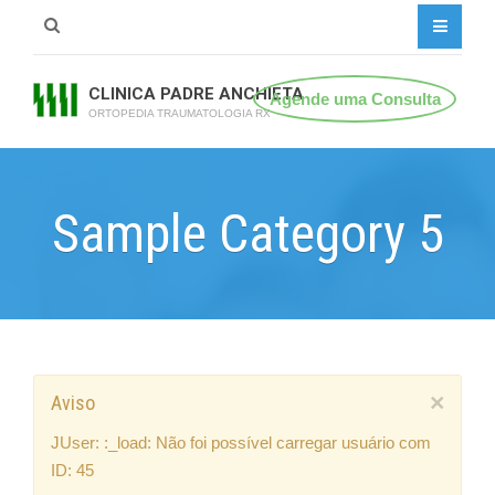
CLINICA PADRE ANCHIETA
Agende uma Consulta
ORTOPEDIA TRAUMATOLOGIA RX
Sample Category 5
×
Aviso
JUser: :_load: Não foi possível carregar usuário com
ID: 45