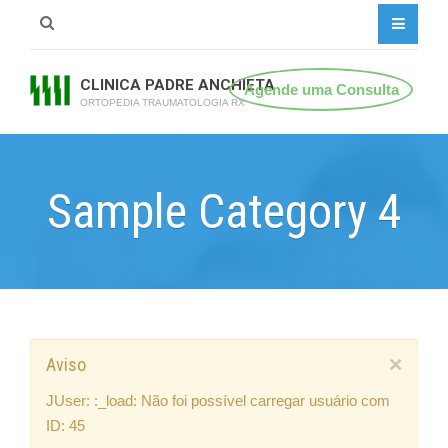
CLINICA PADRE ANCHIETA
Agende uma Consulta
ORTOPEDIA TRAUMATOLOGIA RX
Sample Category 4
×
Aviso
JUser: :_load: Não foi possível carregar usuário com
ID: 45