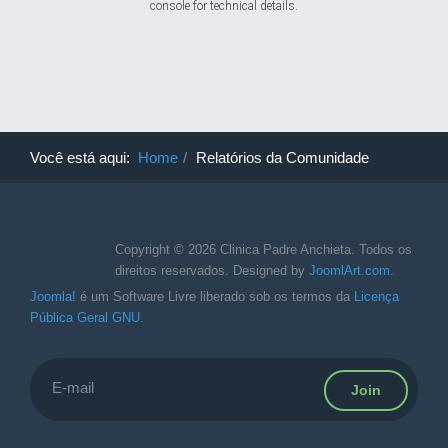
console for technical details.
Você está aqui:
Home
Relatórios da Comunidade
Copyright © 2026 Clinica Padre Anchieta. Todos os
direitos reservados. Designed by
JoomlArt.com
.
Joomla!
é um Software Livre liberado sob os termos da
Licença
Pública Geral GNU.