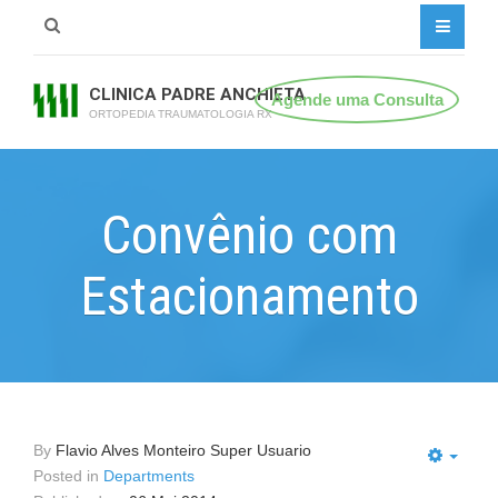
CLINICA PADRE ANCHIETA
Agende uma Consulta
ORTOPEDIA TRAUMATOLOGIA RX
Convênio com
Estacionamento
By
Flavio Alves Monteiro Super Usuario
Posted in
Departments