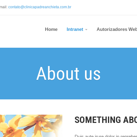
mail:
contato@clinicapadreanchieta.com.b
r
Home
Intranet
Autorizadores We
About us
SOMETHING AB
Duis aute irure dolor in reprehen