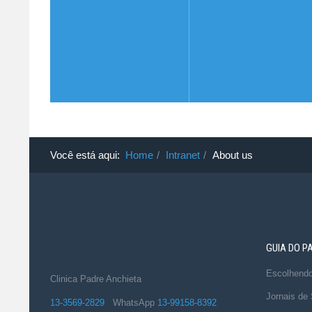
Você está aqui:
Home
Intranet
About us
GUIA DO P
Escolhend
Clinica Padre Anchieta
Jornais de
13-3569-2829
WhatsApp
13-99158-8392