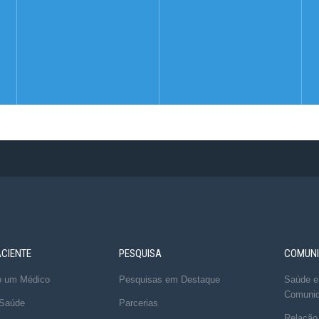
ACIENTE
PESQUISA
COMUNI
o um Médico
Pesquisas em Destaque
Saúde e
Comuni
 Saúde
Parcerias
Relação