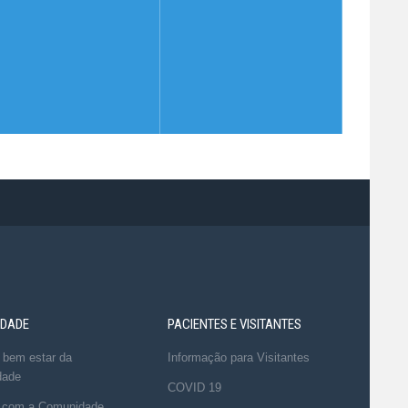
DADE
PACIENTES E VISITANTES
 bem estar da
Informação para Visitantes
dade
COVID 19
 com a Comunidade