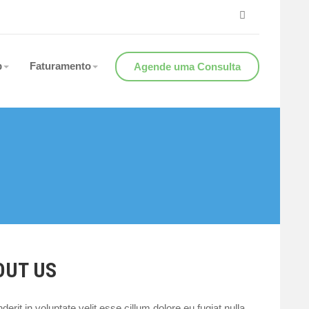
b
Faturamento
Agende uma Consulta
OUT US
derit in voluptate velit esse cillum dolore eu fugiat nulla