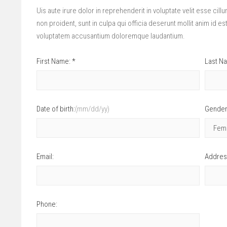
Uis aute irure dolor in reprehenderit in voluptate velit esse cil
non proident, sunt in culpa qui officia deserunt mollit anim id e
voluptatem accusantium doloremque laudantium.
First Name: *
Last N
Date of birth:
(mm/dd/yy)
Gender
Email:
Addres
Phone: