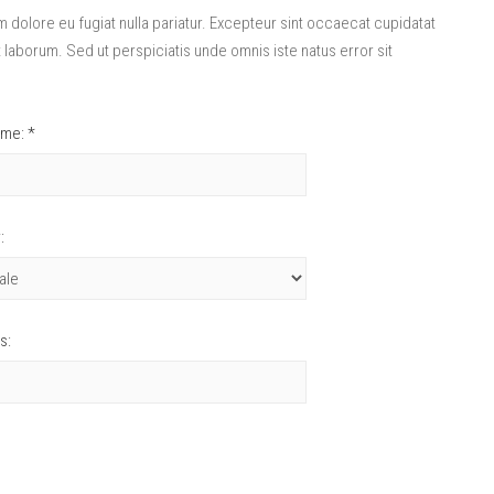
lum dolore eu fugiat nulla pariatur. Excepteur sint occaecat cupidatat
st laborum. Sed ut perspiciatis unde omnis iste natus error sit
ame: *
:
s: