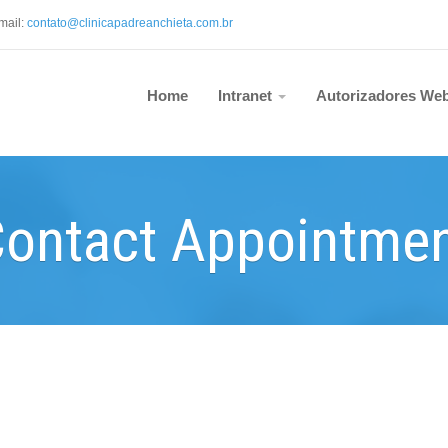
mail:
contato@clinicapadreanchieta.com.b
r
Home
Intranet
Autorizadores We
ontact Appointme