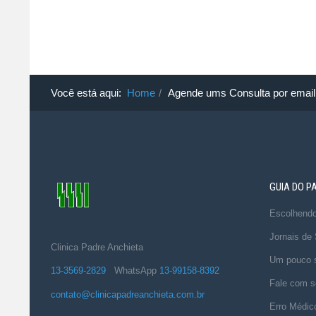
Você está aqui:
Home
Agende ums Consulta por email
GUIA DO P
Escolhend
Jornais de
Clinica Padre Anchieta
Um pouco s
13-3569-2829
WhatsApp
13-99158-8392
Fale com s
contato@clinicapadreanchieta.com.br
Erro Médic