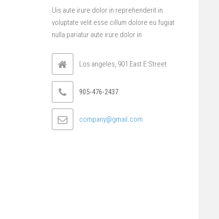
Uis aute irure dolor in reprehenderit in
voluptate velit esse cillum dolore eu fugiat
nulla pariatur aute irure dolor in
Los angeles, 901 East E Street
905-476-2437
company@gmail.com