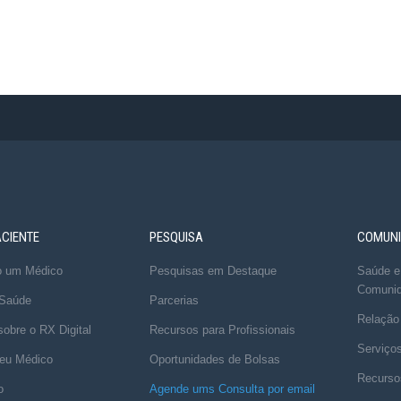
ACIENTE
PESQUISA
COMUNI
o um Médico
Pesquisas em Destaque
Saúde e
Comuni
 Saúde
Parcerias
Relação
obre o RX Digital
Recursos para Profissionais
Serviço
eu Médico
Oportunidades de Bolsas
Recurso
o
Agende ums Consulta por email