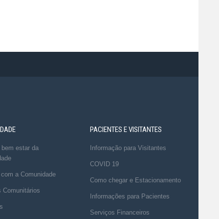
DADE
PACIENTES E VISITANTES
 bem estar da
Informação para Visitantes
dade
COVID 19
 com a Comunidade
Como chegar e Estacionamento
s Comunitários
Informações para Pacientes
s
Serviços Financeiros