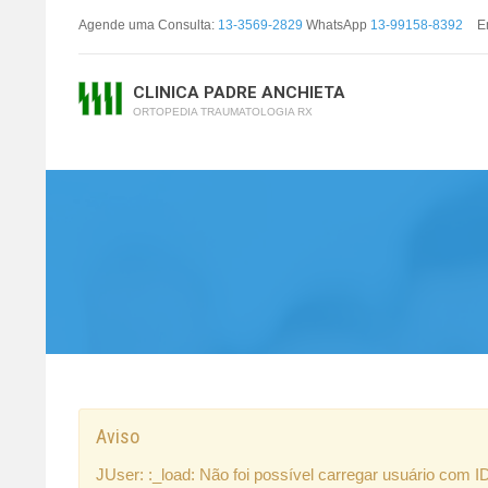
Agende uma Consulta:
13-3569-2829
WhatsApp
13-99158-8392
E
CLINICA PADRE ANCHIETA
ORTOPEDIA TRAUMATOLOGIA RX
Aviso
JUser: :_load: Não foi possível carregar usuário com I