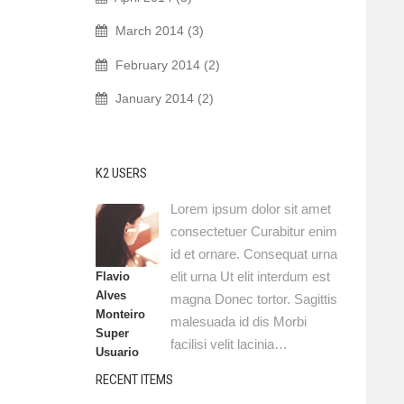
March 2014 (3)
February 2014 (2)
January 2014 (2)
K2 USERS
Lorem ipsum dolor sit amet
consectetuer Curabitur enim
id et ornare. Consequat urna
elit urna Ut elit interdum est
Flavio
Alves
magna Donec tortor. Sagittis
Monteiro
malesuada id dis Morbi
Super
facilisi velit lacinia…
Usuario
RECENT ITEMS