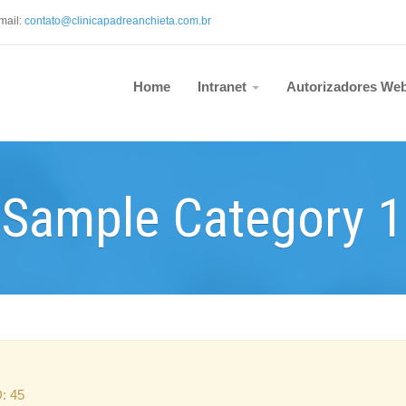
mail:
contato@clinicapadreanchieta.com.b
r
Home
Intranet
Autorizadores We
Sample Category 1
D: 45