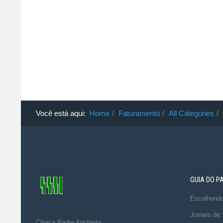
Você está aqui:
Home
Faturamento
All Categories
GUIA DO P
Escolhend
Jornais de
Clinica Padre Anchieta