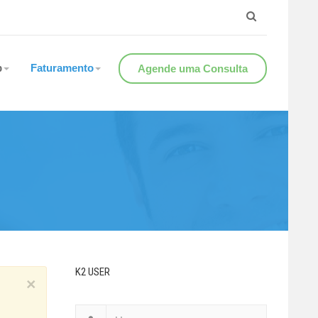
b
Faturamento
Agende uma Consulta
K2 USER
×