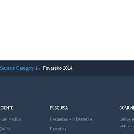
Sample Category 1
Fevereiro 2014
ACIENTE
PESQUISA
COMUNI
o um Médico
Pesquisas em Destaque
Saúde e
Comuni
 Saúde
Parcerias